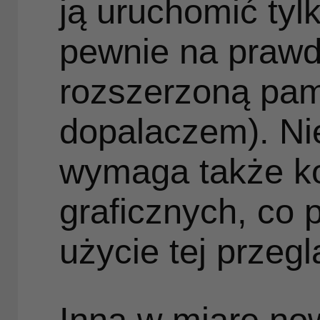
ją uruchomić tyl
pewnie na prawd
rozszerzoną pami
dopalaczem). Nie
wymaga także k
graficznych, co 
użycie tej przeg