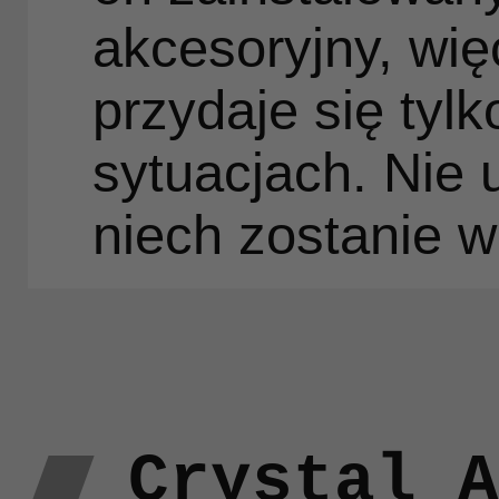
gr
akcesoryjny, wię
przydaje się tyl
sytuacjach. Nie
niech zostanie w
cz
kw
Crystal A