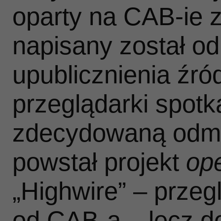
oparty na CAB‑ie z 
napisany został o
upublicznienia źród
przeglądarki spotka
zdecydowaną odmo
powstał projekt
op
„Highwire” – prze
od CAB‑a – lecz do