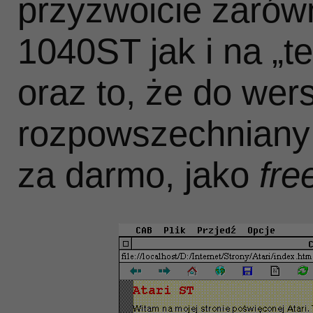
przyzwoicie zaró
1040ST jak i na „te
oraz to, że do wers
rozpowszechniany 
za darmo, jako
fre