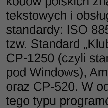
kodów polskich zn
tekstowych i obsłu
standardy: ISO 885
tzw. Standard „Klu
CP‑1250 (czyli st
pod Windows), Am
oraz CP‑520. W od
tego typu program