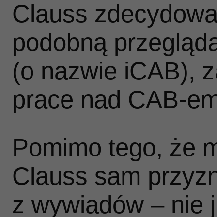
Clauss zdecydował
podobną przegląd
(o nazwie iCAB), z
prace nad CAB‑em 
Pomimo tego, że 
Clauss sam przyz
z wywiadów – nie 