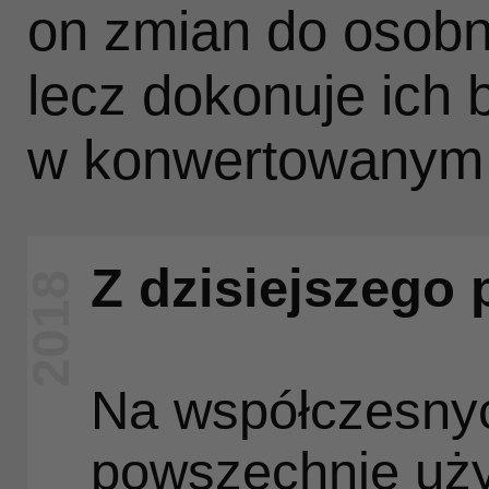
on zmian do osobn
lecz dokonuje ich
w konwertowanym 
Z dzisiejszego 
2018
Na współczesny
powszechnie uż