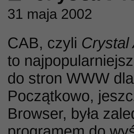
31 maja 2002
st
CAB, czyli
Crystal
to najpopularniejs
gr
do stron WWW dla 
Początkowo, jesz
paź
Browser, była zal
programem do wyś