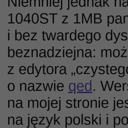
Niemniej jednak n
1040ST z 1MB pa
i bez twardego dys
beznadziejna: moż
z edytora „czysteg
o nazwie
qed
. Wer
na mojej stronie j
na język polski i p