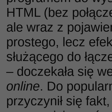
HTML (bez połącze
Interesujące informacje dotycz
ale wraz z pojawie
Kontakt ze mną moż
prostego, lecz ef
służącego do łącze
– doczekała się we
online
. Do popula
przyczynił się fakt,