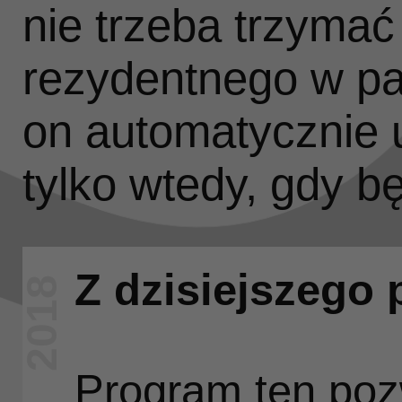
nie trzeba trzyma
rezydentnego w pa
on automatycznie
tylko wtedy, gdy b
Z dzisiejszego 
2018
Po 
Program ten poz