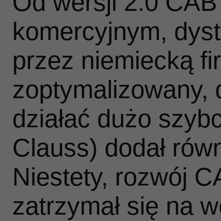
Od wersji 2.0 CAB
komercyjnym, dys
przez niemiecką fi
zoptymalizowany, 
działać dużo szybc
Clauss) dodał rów
Niestety, rozwój C
zatrzymał się na w