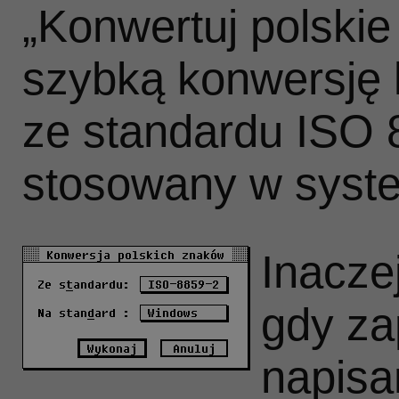
„Konwertuj polskie
szybką konwersję k
ze standardu ISO 
stosowany w syst
Inacze
gdy za
napisa