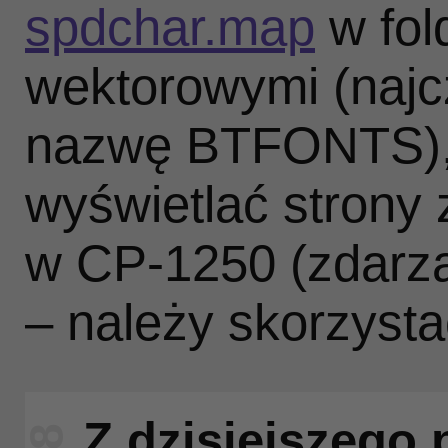
spdchar.map
w fol
wektorowymi (najc
nazwę BTFONTS),
wyświetlać strony 
w CP‑1250 (zdarzaj
– należy skorzyst
Z dzisiejszego 