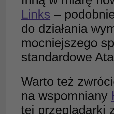
Inną w miarę now
Links
– podobnie
do działania wy
mocniejszego spr
standardowe Atar
Warto też zwróc
na wspomniany
tej przeglądarki