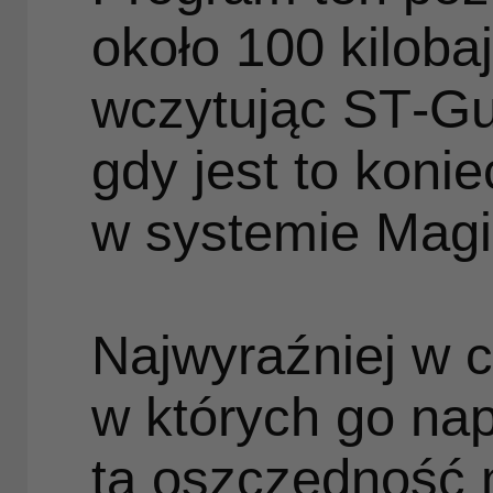
około 100 kilob
Weź
wczytując ST‑Gui
gdy jest to koni
w systemie Magi
WW
Najwyraźniej w 
w których go na
ta oszczędność 