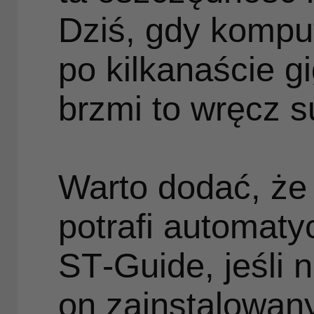
m
Dziś, gdy kompu
po kilkanaście g
brzmi to wręcz su
si
cz
Warto dodać, że
kw
potrafi automaty
ST‑Guide, jeśli n
on zainstalowan