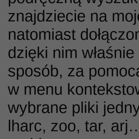
znajdziecie na moj
natomiast dołączon
dzięki nim właśni
sposób, za pomocą
w menu kontekst
wybrane pliki jedn
lharc, zoo, tar, ar