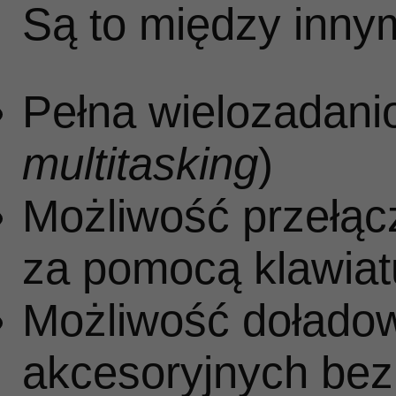
m
Są to między innym
Pełna wielozadani
si
multitasking
)
cz
Możliwość przełąc
za pomocą klawiat
kw
Możliwość dołado
akcesoryjnych bez