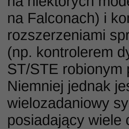
na niektórych mode
na Falconach) i kon
Weź
rozszerzeniami sp
(np. kontrolerem d
WW
ST/STE robionym 
Niemniej jednak je
wielozadaniowy sys
posiadający wiele 