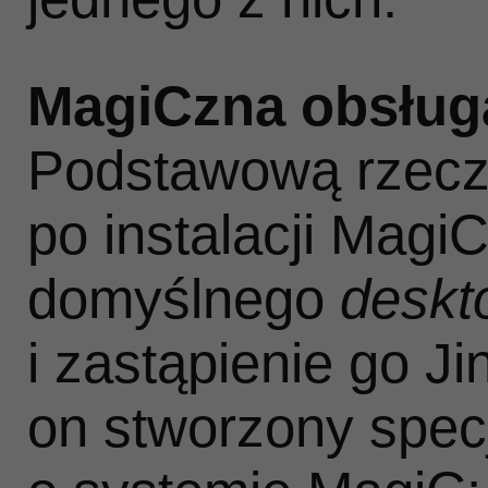
MagiCzna obsług
Podstawową rzeczą
po instalacji Magi
domyślnego
deskt
i zastąpienie go Ji
on stworzony specj