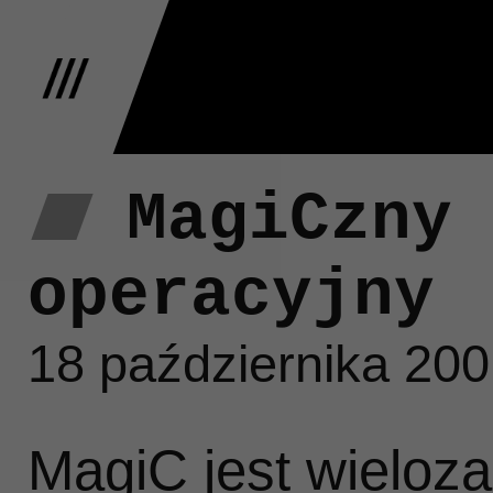
MagiCzny 
W
operacyjny
18 października 20
At
MagiC jest wielo