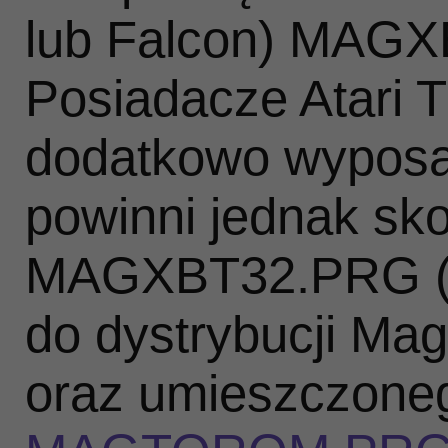
lub Falcon) MAG
Posiadacze Atari 
dodatkowo wypos
powinni jednak sk
MAGXBT32.PRG (
do dystrybucji Mag
oraz umieszczoneg