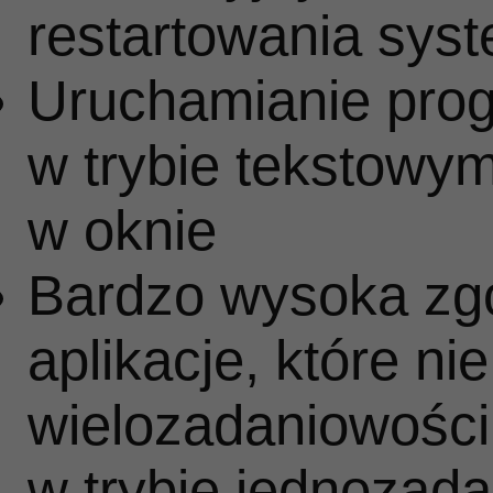
gr
restartowania sys
Uruchamianie prog
w trybie tekstowy
w oknie
cz
Bardzo wysoka zg
aplikacje, które ni
wielozadaniowośc
kw
w trybie jednozad