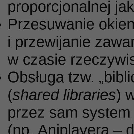
proporcjonalnej j
Przesuwanie okien,
Interesujące informacje dotycz
i przewijanie zawa
Kontakt ze mną moż
w czasie rzeczywi
Obsługa tzw. „bibli
(
shared libraries
) 
przez sam system o
(np. Aniplayera – 