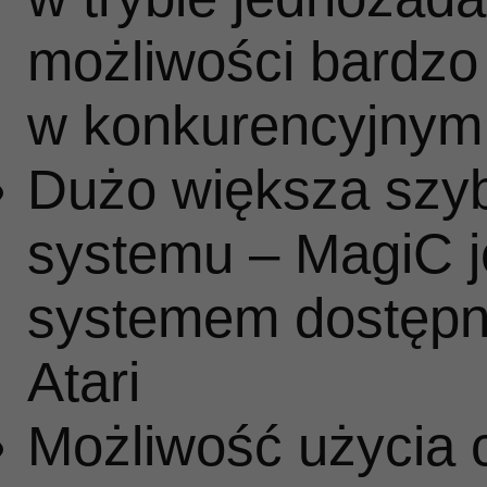
możliwości bardzo
st
w konkurencyjny
Dużo większa szyb
systemu – MagiC j
gr
systemem dostępn
paź
Atari
Możliwość użycia 