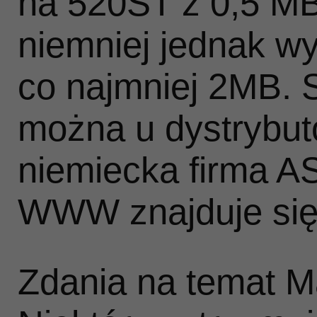
na 520ST z 0,5 M
niemniej jednak wy
co najmniej 2MB. 
można u dystrybuto
niemiecka firma AS
WWW znajduje się
Zdania na temat M