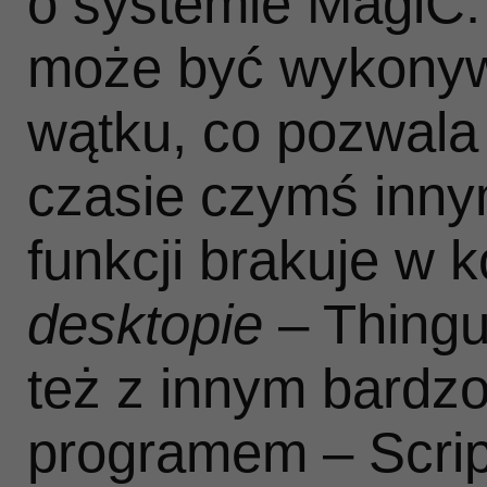
o systemie MagiC:
może być wykony
wątku, co pozwala 
czasie czymś innym
funkcji brakuje w
desktopie
– Thingu
też z innym bardz
programem – Script