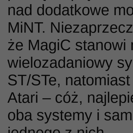
nad dodatkowe możl
MiNT. Niezaprzecza
że MagiC stanowi 
wielozadaniowy sy
ST/STe, natomiast 
Atari – cóż, najlep
oba systemy i sa
jednego z nich.