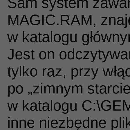
Sam system zawart
MAGIC.RAM, znajd
w katalogu główny
Jest on odczytyw
tylko raz, przy włą
po „zimnym starci
w katalogu C:\GEM
inne niezbędne plik