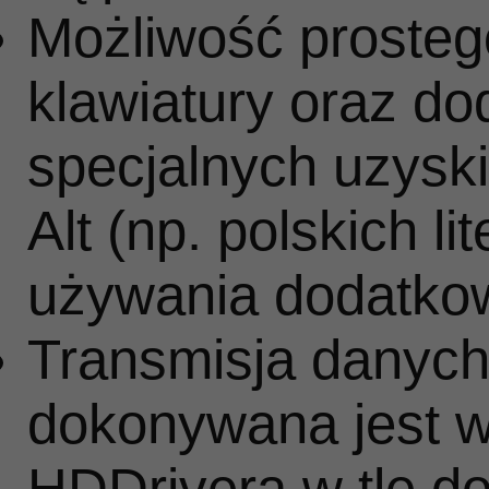
Możliwość prosteg
klawiatury oraz do
specjalnych uzysk
Alt (np. polskich l
używania dodatko
Transmisja danych 
dokonywana jest w t
HDDrivera w tle 