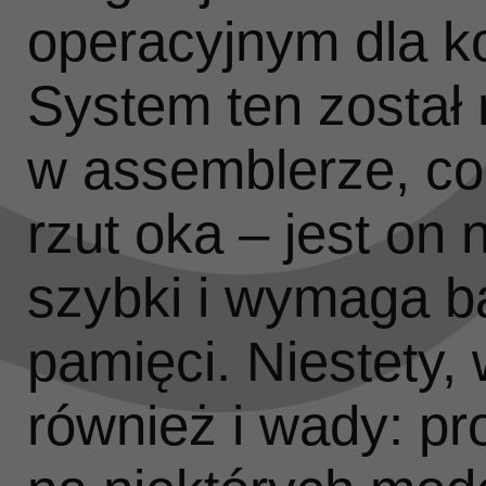
operacyjnym dla k
System ten został 
w assemblerze, co
rzut oka – jest on
szybki i wymaga ba
pamięci. Niestety,
również i wady: pr
Po 