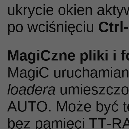
ukrycie okien aktyw
po wciśnięciu
Ctrl‑
MagiCzne pliki i
MagiC uruchamian
loadera
umieszczon
AUTO. Może być t
bez pamięci TT‑RAM