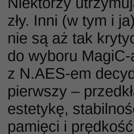
Niektórzy utrzymuj
zły. Inni (w tym i ja
nie są aż tak kryty
do wyboru MagiC‑
z N.AES‑em decydu
pierwszy – przedk
estetykę, stabilno
pamięci i prędkoś