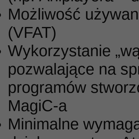
Możliwość używani
(VFAT)
Wykorzystanie „wą
pozwalające na sp
programów stworzo
MagiC‑a
Minimalne wymaga